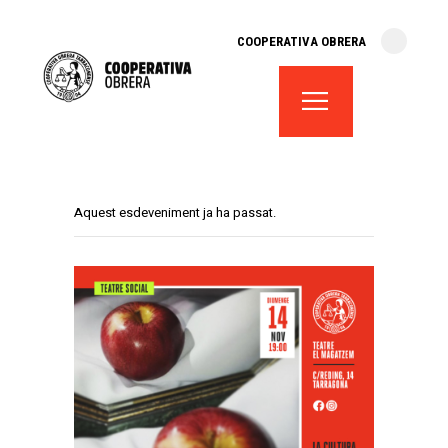
cooperativa obrera
COOPERATIVA OBRERA
fes-te soci
teatre el magatzem
aula de teatre
territori cooperatiu
monogràfics
Aquest esdeveniment ja ha passat.
lloguer d’espais