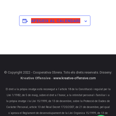
AFEGEIX AL CALENDARI
© Copyright 2022 - Cooperativa Obrera. Tots els drets reservats. Disseny:
Kreative Offensive
-
www.kreative-offensive.com
El dret a la pròpia imatge està reconegut a l´article 18 de la Constitució i regulat per la
Llei 1/1982, de 5 de maig, sobre el dret a l´honor, a la intimitat personal i familiar i a
la pròpia imatge i la Llei 15/1999, de 13 de desembre, sobre la Protecció de Dades de
Caràcter Personal, article 13 del Reial Decret 1720/2007, de 21 de desembre, pel qual
s´aprova el Reglament de desenvolupament de la Llei Orgànica 15/1999, de 13 de