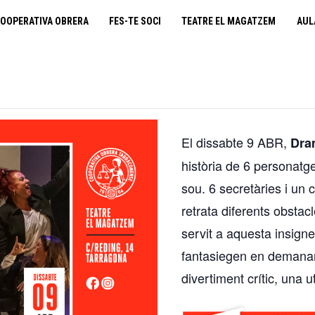
cooperativa obrera
OOPERATIVA OBRERA
FES-TE SOCI
TEATRE EL MAGATZEM
AUL
fes-te soci
teatre el magatzem
aula de teatre
El dissabte 9 ABR,
Dram
territori cooperatiu
història de 6 personatg
sou. 6 secretàries i un
monogràfics
retrata diferents obstac
servit a aquesta insig
lloguer d’espais
fantasiegen en demanar
divertiment crític, una 