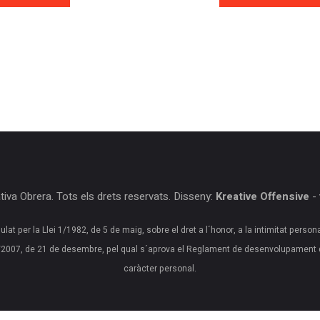
iva Obrera. Tots els drets reservats. Disseny:
Kreative Offensive
-
ulat per la Llei 1/1982, de 5 de maig, sobre el dret a l´honor, a la intimitat person
20/2007, de 21 de desembre, pel qual s´aprova el Reglament de desenvolupament 
caràcter personal.