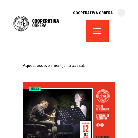
cooperativa obrera
COOPERATIVA OBRERA
fes-te soci
teatre el magatzem
aula de teatre
territori cooperatiu
monogràfics
Aquest esdeveniment ja ha passat.
lloguer d’espais