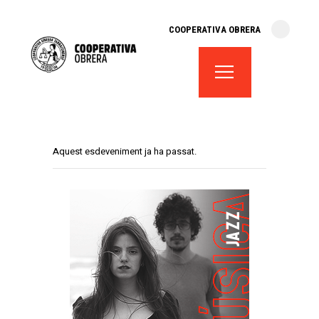
cooperativa obrera
COOPERATIVA OBRERA
fes-te soci
teatre el magatzem
aula de teatre
territori cooperatiu
monogràfics
Aquest esdeveniment ja ha passat.
lloguer d’espais