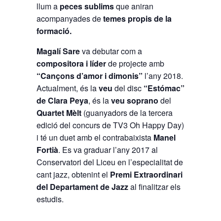
llum a
peces sublims
que aniran
acompanyades de
temes propis de la
formació.
Magalí Sare
va debutar com a
compositora i líder
de projecte amb
“Cançons d’amor i dimonis”
l’any 2018.
Actualment, és la
veu
del disc
“Estómac”
de Clara Peya
, és la
veu soprano
del
Quartet Mèlt
(guanyadors de la tercera
edició del concurs de TV3 Oh Happy Day)
i té un duet amb el contrabaixista
Manel
Fortià
. Es va graduar l’any 2017 al
Conservatori del Liceu en l’especialitat de
cant jazz, obtenint el
Premi Extraordinari
del Departament de Jazz
al finalitzar els
estudis.