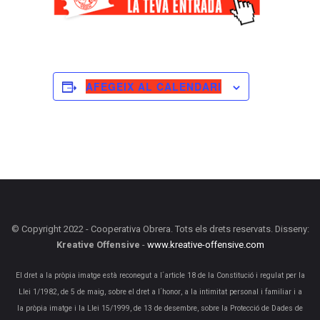
AFEGEIX AL CALENDARI
© Copyright 2022 - Cooperativa Obrera. Tots els drets reservats. Disseny:
Kreative Offensive
-
www.kreative-offensive.com
El dret a la pròpia imatge està reconegut a l´article 18 de la Constitució i regulat per la
Llei 1/1982, de 5 de maig, sobre el dret a l´honor, a la intimitat personal i familiar i a
la pròpia imatge i la Llei 15/1999, de 13 de desembre, sobre la Protecció de Dades de