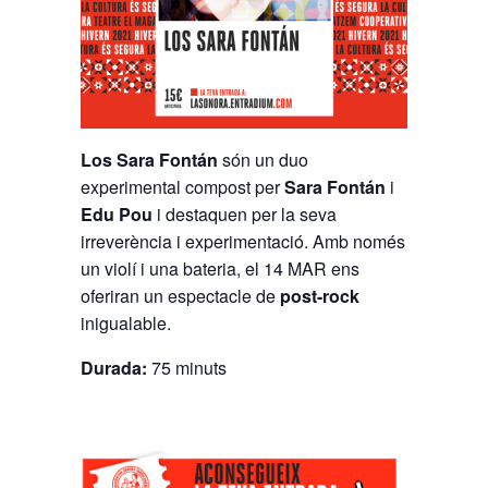
Los Sara Fontán
són un duo
experimental compost per
Sara Fontán
i
Edu Pou
i destaquen per la seva
irreverència i experimentació. Amb només
un violí i una bateria, el 14 MAR ens
oferiran un espectacle de
post-rock
inigualable.
Durada:
75 minuts