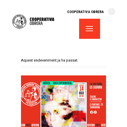
cooperativa obrera
COOPERATIVA OBRERA
fes-te soci
teatre el magatzem
aula de teatre
territori cooperatiu
monogràfics
Aquest esdeveniment ja ha passat.
lloguer d’espais