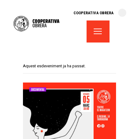
cooperativa obrera
COOPERATIVA OBRERA
fes-te soci
teatre el magatzem
aula de teatre
territori cooperatiu
monogràfics
Aquest esdeveniment ja ha passat.
lloguer d’espais