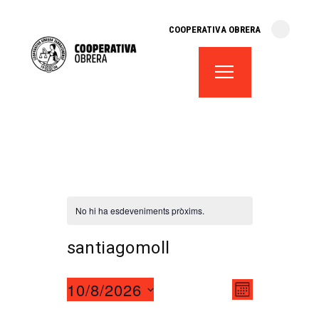
cooperativa obrera
COOPERATIVA OBRERA
fes-te soci
teatre el magatzem
aula de teatre
territori cooperatiu
monogràfics
lloguer d’espais
No hi ha esdeveniments pròxims.
santiagomoll
V
N
10/8/2026
MES
S