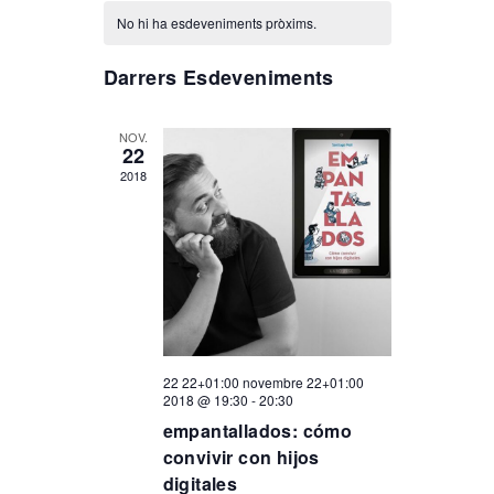
C
i
a
e
No hi ha esdeveniments pròxims.
l
a
s
v
e
Darrers Esdeveniments
c
l
t
c
e
i
NOV.
22
o
e
e
g
n
2018
a
n
s
u
a
n
d
d
a
c
d
a
a
e
i
t
a
r
n
22 22+01:00 novembre 22+01:00
.
ó
2018 @ 19:30
-
20:30
empantallados: cómo
i
a
convivir con hijos
d
digitales