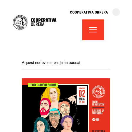
cooperativa obrera
COOPERATIVA OBRERA
fes-te soci
teatre el magatzem
aula de teatre
territori cooperatiu
monogràfics
Aquest esdeveniment ja ha passat.
lloguer d’espais