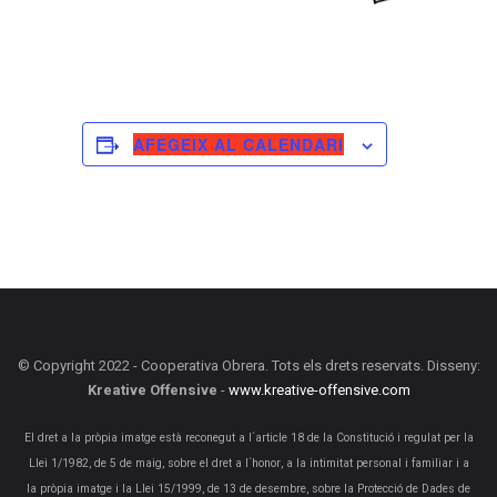
AFEGEIX AL CALENDARI
© Copyright 2022 - Cooperativa Obrera. Tots els drets reservats. Disseny:
Kreative Offensive
-
www.kreative-offensive.com
El dret a la pròpia imatge està reconegut a l´article 18 de la Constitució i regulat per la
Llei 1/1982, de 5 de maig, sobre el dret a l´honor, a la intimitat personal i familiar i a
la pròpia imatge i la Llei 15/1999, de 13 de desembre, sobre la Protecció de Dades de