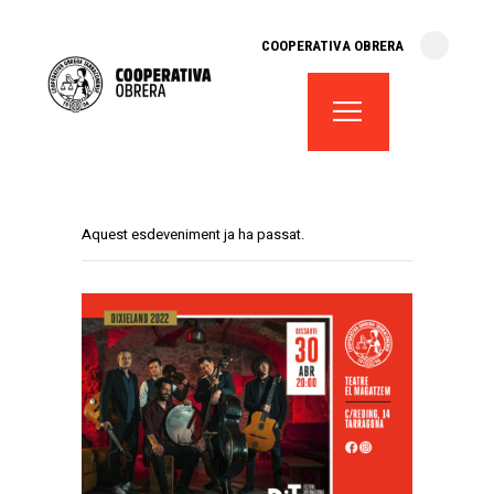
cooperativa obrera
COOPERATIVA OBRERA
fes-te soci
teatre el magatzem
aula de teatre
territori cooperatiu
monogràfics
Aquest esdeveniment ja ha passat.
lloguer d’espais